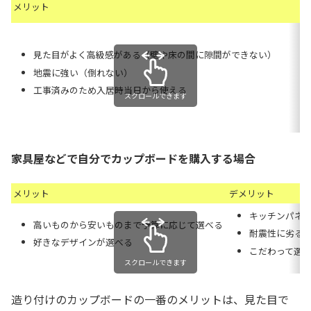
メリット
見た目がよく高級感がある（壁や床の間に隙間ができない）
地震に強い（倒れない）
工事済みのため入居時当日から使える
スクロールできます
家具屋などで自分でカップボードを購入する場合
メリット
デメリット
キッチンパネ
高いものから安いものまで予算に応じて選べる
耐震性に劣る
好きなデザインが選べる
こだわって選
スクロールできます
造り付けのカップボードの一番のメリットは、見た目で