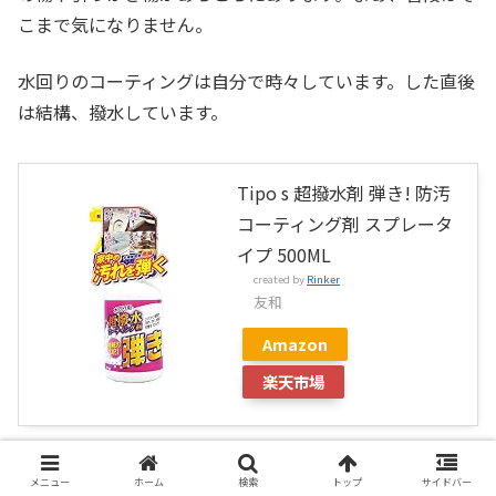
こまで気になりません。
水回りのコーティングは自分で時々しています。した直後
は結構、撥水しています。
Tipo s 超撥水剤 弾き! 防汚
コーティング剤 スプレータ
イプ 500ML
created by
Rinker
友和
Amazon
楽天市場
ガラスのフィルムは特にしていません。今のところ床の色
メニュー
ホーム
検索
トップ
サイドバー